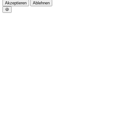
Akzeptieren
Ablehnen
🍪
Home
News
Rudern
Drachenboot
Allgemeines Sportangebot
Trainingszeiten
Vorstand