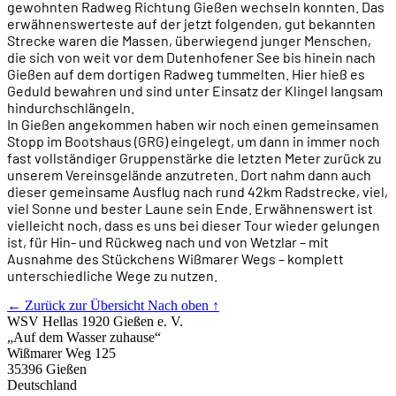
gewohnten Radweg Richtung Gießen wechseln konnten. Das
erwähnenswerteste auf der jetzt folgenden, gut bekannten
Strecke waren die Massen, überwiegend junger Menschen,
die sich von weit vor dem Dutenhofener See bis hinein nach
Gießen auf dem dortigen Radweg tummelten. Hier hieß es
Geduld bewahren und sind unter Einsatz der Klingel langsam
hindurchschlängeln.
In Gießen angekommen haben wir noch einen gemeinsamen
Stopp im Bootshaus (GRG) eingelegt, um dann in immer noch
fast vollständiger Gruppenstärke die letzten Meter zurück zu
unserem Vereinsgelände anzutreten. Dort nahm dann auch
dieser gemeinsame Ausflug nach rund 42km Radstrecke, viel,
viel Sonne und bester Laune sein Ende. Erwähnenswert ist
vielleicht noch, dass es uns bei dieser Tour wieder gelungen
ist, für Hin- und Rückweg nach und von Wetzlar – mit
Ausnahme des Stückchens Wißmarer Wegs – komplett
unterschiedliche Wege zu nutzen.
← Zurück zur Übersicht
Nach oben ↑
WSV Hellas 1920 Gießen e. V.
„Auf dem Wasser zuhause“
Wißmarer Weg 125
35396 Gießen
Deutschland