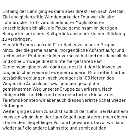
Entlang der Lahn ging es dann aber direkt rein nach Wetzlar.
Ziel und gleichzeitig Wendemarke der Tour war die alte
Lahnbrücke. Trotz verschiedenster Möglichkeiten
entschieden sich alle, die Pause gemeinsam im dortigen
Biergarten bei einem Kaltgeränk und einer kleinen Stärkung
zu verbringen.
Hier stieß dann auch ein 11’ter Radler zu unserer Gruppe
hinzu, der die gemeinsame, morgendliche Abfahrt aufgrund
technischer Probleme leider verpasst hat und uns dann allein
und ohne Umwege direkt hinterhergefahren kam.
Gemeinsam gingen wir dann gut gestärkt den Heimweg an.
Unglaublicher weise ist es einem unserer Mitstreiter hierbei
tatsächlich gelungen, nach weniger als 100 Metern des
Weges den Anschluss, bzw. genauer gesagt den
gemeinsamen Weg unserer Gruppe zu verlieren. Nach
einigem Hin- und Her und dem mehrfachen Einsatz des
Telefons konnten wir aber auch dieses verirrte Schaf wieder
einfangen.
Weiter ging es dann zunächst südlich der Lahn. Bei Naunheim
mussten wir an dem dortigen Segelflugplatz erst noch einem
startendem Segelflieger Vorfahrt gewähren, bevor wir dann
wieder auf die andere Lahnseite und somit auf den