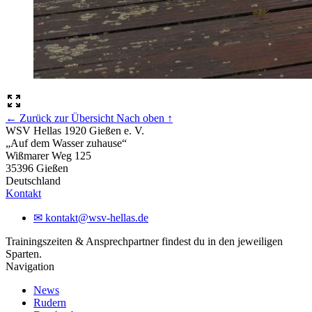
← Zurück zur Übersicht
Nach oben ↑
WSV Hellas 1920 Gießen e. V.
„Auf dem Wasser zuhause“
Wißmarer Weg 125
35396 Gießen
Deutschland
Kontakt
✉
kontakt@wsv-hellas.de
Trainingszeiten & Ansprechpartner findest du in den jeweiligen
Sparten.
Navigation
News
Rudern