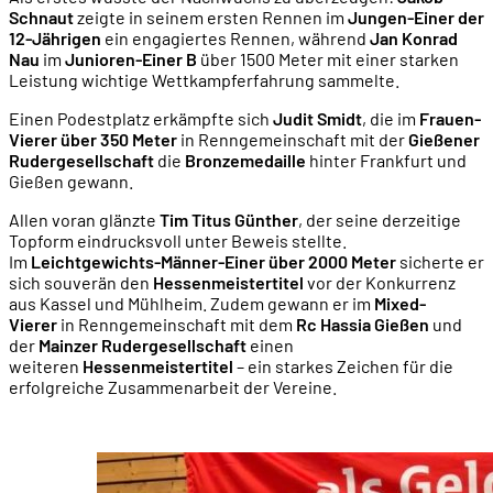
Schnaut
zeigte in seinem ersten Rennen im
Jungen-Einer der
12-Jährigen
ein engagiertes Rennen, während
Jan Konrad
Nau
im
Junioren-Einer B
über 1500 Meter mit einer starken
Leistung wichtige Wettkampferfahrung sammelte.
Einen Podestplatz erkämpfte sich
Judit Smidt
, die im
Frauen-
Vierer über 350 Meter
in Renngemeinschaft mit der
Gießener
Rudergesellschaft
die
Bronzemedaille
hinter Frankfurt und
Gießen gewann.
Allen voran glänzte
Tim Titus Günther
, der seine derzeitige
Topform eindrucksvoll unter Beweis stellte.
Im
Leichtgewichts-Männer-Einer über 2000 Meter
sicherte er
sich souverän den
Hessenmeistertitel
vor der Konkurrenz
aus Kassel und Mühlheim. Zudem gewann er im
Mixed-
Vierer
in Renngemeinschaft mit dem
Rc
Hassia Gießen
und
der
Mainzer Rudergesellschaft
einen
weiteren
Hessenmeistertitel
– ein starkes Zeichen für die
erfolgreiche Zusammenarbeit der Vereine.