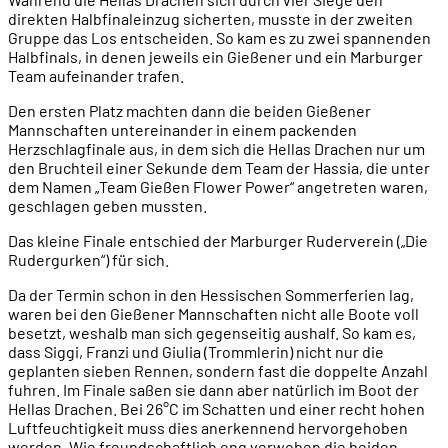
direkten Halbfinaleinzug sicherten, musste in der zweiten
Gruppe das Los entscheiden. So kam es zu zwei spannenden
Halbfinals, in denen jeweils ein Gießener und ein Marburger
Team aufeinander trafen.
Den ersten Platz machten dann die beiden Gießener
Mannschaften untereinander in einem packenden
Herzschlagfinale aus, in dem sich die Hellas Drachen nur um
den Bruchteil einer Sekunde dem Team der Hassia, die unter
dem Namen „Team Gießen Flower Power“ angetreten waren,
geschlagen geben mussten.
Das kleine Finale entschied der Marburger Ruderverein („Die
Rudergurken“) für sich.
Da der Termin schon in den Hessischen Sommerferien lag,
waren bei den Gießener Mannschaften nicht alle Boote voll
besetzt, weshalb man sich gegenseitig aushalf. So kam es,
dass Siggi, Franzi und Giulia (Trommlerin) nicht nur die
geplanten sieben Rennen, sondern fast die doppelte Anzahl
fuhren. Im Finale saßen sie dann aber natürlich im Boot der
Hellas Drachen. Bei 26°C im Schatten und einer recht hohen
Luftfeuchtigkeit muss dies anerkennend hervorgehoben
werden. Wie freundschaftlich eng verwoben die beiden