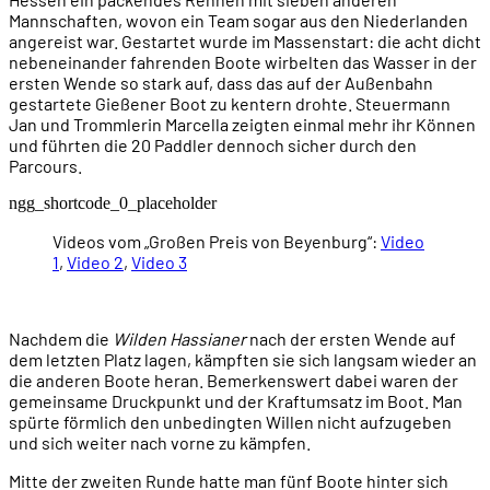
Mannschaften, wovon ein Team sogar aus den Niederlanden
angereist war. Gestartet wurde im Massenstart: die acht dicht
nebeneinander fahrenden Boote wirbelten das Wasser in der
ersten Wende so stark auf, dass das auf der Außenbahn
gestartete Gießener Boot zu kentern drohte. Steuermann
Jan und Trommlerin Marcella zeigten einmal mehr ihr Können
und führten die 20 Paddler dennoch sicher durch den
Parcours.
ngg_shortcode_0_placeholder
Videos vom „Großen Preis von Beyenburg“:
Video
1
,
Video 2
,
Video 3
Nachdem die
Wilden Hassianer
nach der ersten Wende auf
dem letzten Platz lagen, kämpften sie sich langsam wieder an
die anderen Boote heran. Bemerkenswert dabei waren der
gemeinsame Druckpunkt und der Kraftumsatz im Boot. Man
spürte förmlich den unbedingten Willen nicht aufzugeben
und sich weiter nach vorne zu kämpfen.
Mitte der zweiten Runde hatte man fünf Boote hinter sich