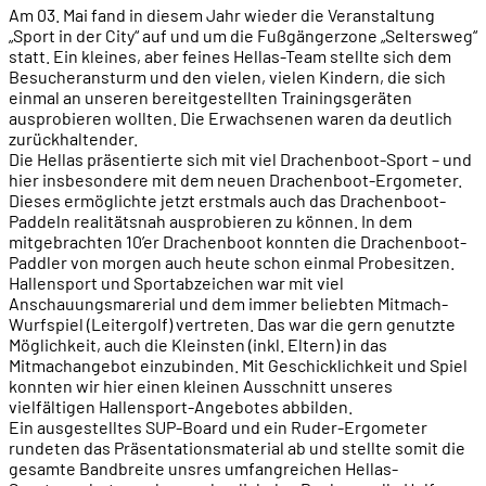
Am 03. Mai fand in diesem Jahr wieder die Veranstaltung
„Sport in der City“ auf und um die Fußgängerzone „Seltersweg“
statt. Ein kleines, aber feines Hellas-Team stellte sich dem
Besucheransturm und den vielen, vielen Kindern, die sich
einmal an unseren bereitgestellten Trainingsgeräten
ausprobieren wollten. Die Erwachsenen waren da deutlich
zurückhaltender.
Die Hellas präsentierte sich mit viel Drachenboot-Sport – und
hier insbesondere mit dem neuen Drachenboot-Ergometer.
Dieses ermöglichte jetzt erstmals auch das Drachenboot-
Paddeln realitätsnah ausprobieren zu können. In dem
mitgebrachten 10’er Drachenboot konnten die Drachenboot-
Paddler von morgen auch heute schon einmal Probesitzen.
Hallensport und Sportabzeichen war mit viel
Anschauungsmarerial und dem immer beliebten Mitmach-
Wurfspiel (Leitergolf) vertreten. Das war die gern genutzte
Möglichkeit, auch die Kleinsten (inkl. Eltern) in das
Mitmachangebot einzubinden. Mit Geschicklichkeit und Spiel
konnten wir hier einen kleinen Ausschnitt unseres
vielfältigen Hallensport-Angebotes abbilden.
Ein ausgestelltes SUP-Board und ein Ruder-Ergometer
rundeten das Präsentationsmaterial ab und stellte somit die
gesamte Bandbreite unsres umfangreichen Hellas-