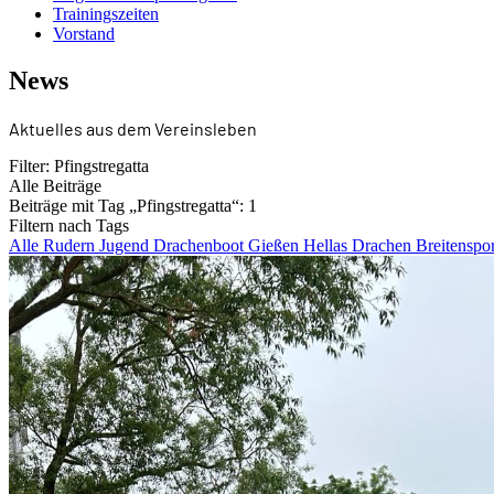
Trainingszeiten
Vorstand
News
Aktuelles aus dem Vereinsleben
Filter:
Pfingstregatta
Alle Beiträge
Beiträge mit Tag
„Pfingstregatta“
:
1
Filtern nach Tags
Alle
Rudern
Jugend
Drachenboot
Gießen
Hellas Drachen
Breitenspo